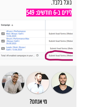
גוגל בלבד.
לידים ב-6 חודשים: 549
מי אנחנו?