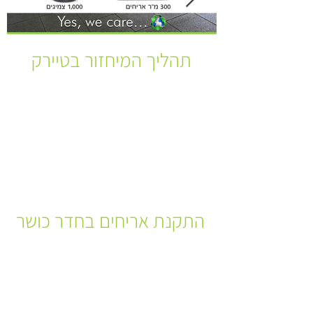
תהליך המיחזור בטיירק
Caver-tyrec-Artboard-1.png
Caver-tyrec-
copy-2.png
התקנת אריחים בחדר כושר