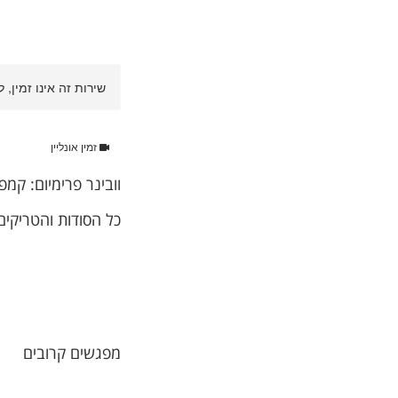
שירות זה אינו זמין, 
זמין אונליין
וובינר פרימיום: קמפ
כל הסודות והטריקים
360
שקלים
אונליין | le Meet
חדשים
מפגשים קרובים