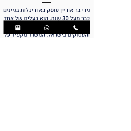
גידי בר אוריין עוסק באדריכלות בניינים
כבר מעל 30 שנה. הוא בעלים של אחד
ממשרדי האדריכלות המעניינים
והעסוקים בישראל. המשרד מקפיד על
איכויות בוטיק וטיפול פרטני בכל
מימדי הפרויקט, החל ממעטפת הבניין
ועד לחדרים הקטנים שבתוך הדירות.
השאירו פרטים למידע נוסף אודות
הפרויקט ו/או לתיאום פגישה: